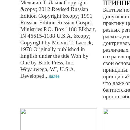
ПРИНЦ
Мельвин Т. Лакок Copyright
&copy; 2012 Revised Russian
Баптизм по
Edition Copyright &copy; 1991
допускает 
Russian Edition Russian Gospel
практику ц
Ministries P.O. Box 1188 Elkhart,
разных рег
IN 46515-1188 U.S.A. &copy;
расхождени
Copyright by Melvin T. Lacock,
доктриналь
1978 Originally published in
различных 
English under the title Won by
сохраняя п
One by Bible Press, Inc.
свои осно
Weyauwega, WI, U.S.A.
принципы. 
Developed...
далее
принципы? 
что даже о
баптистски
просто, ибо