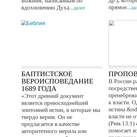
др.), котор
Божиим, написанным по
прямое...
вдохновению Духа...
да
далее
БАПТИСТСКОЕ
ПРОПОВ
ВЕРОИСПОВЕДАНИЕ
В России р
1689 ГОДА
посредстве
пренебреж
«Этот древний документ
к власти. 
является превосходнейшей
истина &nd
эпитомией истин, в которые мы
власти не 
твердо верим. Он не
(Рим.13:1)
предлагается в качестве
помогает и
авторитетного мерила или