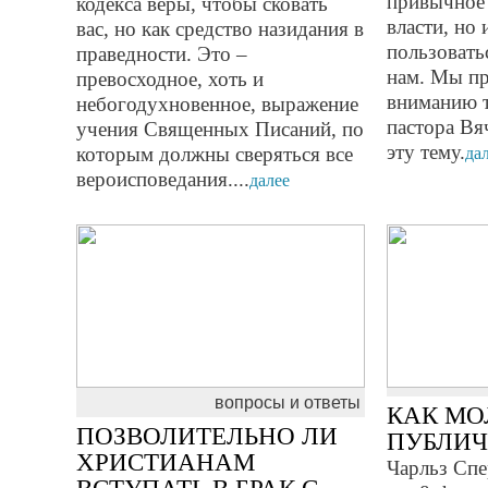
привычное 
кодекса веры, чтобы сковать
власти, но 
вас, но как средство назидания в
пользовать
праведности. Это –
нам. Мы п
превосходное, хоть и
вниманию 
небогодухновенное, выражение
пастора Вя
учения Священных Писаний, по
эту тему.
которым должны сверяться все
да
вероиспо­ве­дания....
далее
вопросы и ответы
КАК МО
ПОЗВОЛИТЕЛЬНО ЛИ
ПУБЛИЧ
ХРИСТИАНАМ
Чарльз Спе