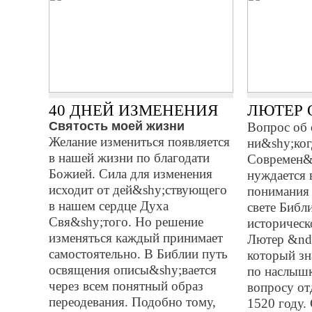
40 ДНЕЙ ИЗМЕНЕНИЯ
ЛЮТЕР 
Святость моей жизни
Вопрос об 
Желание измениться появляется
ни&shy;ког
в нашей жизни по благодати
Современ&s
Божией. Сила для изменения
нуждается 
исходит от дей&shy;ствующего
понимания 
в нашем сердце Духа
свете Библи
Свя&shy;того. Но решение
историческ
изменяться каждый принимает
Лютер &nda
самостоятельно. В Библии путь
который зн
освящения описы&shy;вается
по наслышк
через всем понятный образ
вопросу от
переодевания. Подобно тому,
1520 году.