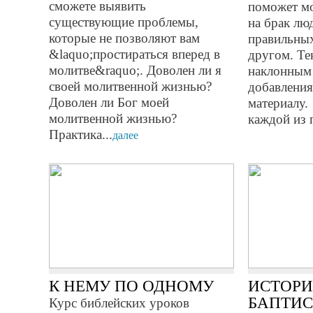
сможете выявить
поможет м
существующие проблемы,
на брак лю
которые не позволяют вам
правильных
&laquo;простираться вперед в
другом. Те
молитве&raquo;. Доволен ли я
наклонным
своей молитвенной жизнью?
добавления
Доволен ли Бог моей
материалу.
молитвенной жизнью?
каждой из 
Практика...
далее
К НЕМУ ПО ОДНОМУ
ИСТОРИ
БАПТИ
Курс библейских уроков