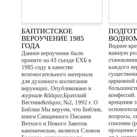
БАПТИСТСКОЕ
ПОДГОТ
ВЕРОУЧЕНИЕ 1985
ВОДНО
ГОДА
Водное кре
важную ро
Данное вероучение было
становлени
принято на 43 съезде ЕХБ в
каждого ве
1985 году в качестве
существенн
вспомогательного материала
церковной 
для духовного воспитания
большинств
верующих. Опубликовано в
конфессий.
журнале &ldquo;Братский
крещения з
Вестник&rdquo; №2, 1992 г. О
основопола
Библии Мы веруем, что Библия,
вопросы, с
книги Священного Писания
спасении (
Ветхого и Нового Заветов
про­щение 
канонические, является Словом