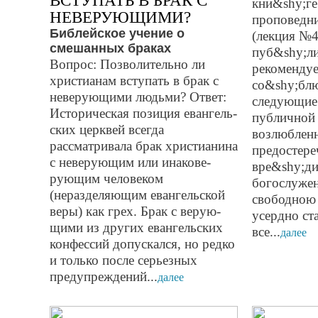
ВСТУПАТЬ В БРАК С
кни&shy;ге
НЕВЕРУЮЩИМИ?
проповедн
Библейское учение о
(лекция №
смешанных браках
пуб&shy;ли
Вопрос: Позволительно ли
рекомендуе
христиа­нам вступать в брак с
со&shy;бл
неверующи­ми людьми? Ответ:
следующие
Историческая пози­ция еван­гель­
публичной 
ских церквей всегда
возлюбленн
рассматривала брак христианина
предостереч
с неверующим или инакове­
вре&shy;д
рующим человеком
богослуже
(неразделяющим ев­ангельской
свободною 
веры) как грех. Брак с верую­
усердно ст
щими из других евангельских
все...
далее
конфессий допускался, но редко
и только после серь­езных
предупреждений...
далее