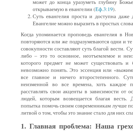
может до конца уразуметь глубину Божь
открываемую в евангелии (
Еф.3:19
).
Суть евангелия проста и доступна даже 
Евангелие можно выразить в простых слова
Когда упоминается проповедь евангелия в Но
повторяются или же подразумеваются одни и те
совокупности составляют суть благой вести. Су
либо – это то основное, неотъемлемое и неиз
которого предмет не может существовать и 
невозможно понять. Это эссенция или «выжимк
все главное и ничего второстепенного. Сут
неизменной во все вре­мена, хоть каждое 
расставлять свои акценты в зависимости от 
людей, которым возвещается благая весть. 
попытка помочь своим современникам лучше поз
литвой о том, чтобы это знание стало для них с
1. Главная проблема: Наша грех