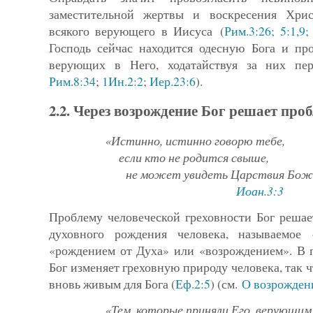
заместительной жертвы и воскресения Хрис
всякого верующего в Иисуса (
Рим.3:26; 5:1,9;
Господь сейчас находится одесную Бога и пр
верующих в Него, ходатайствуя за них пе
Рим.8:34
;
1Ин.2:2
;
Иер.23:6
).
2.2. Через возрождение Бог решает про
«Истинно, истинно говорю тебе,
если кто не родится свыше,
не может увидеть Царствия Бож
Иоан.3:3
Проблему человеческой греховности Бог решае
духовного рождения человека, называемое
«рождением от Духа» или «возрождением». В 
Бог изменяет греховную природу чело­века, так 
вновь живым для Бога (
Еф.2:5
) (см.
О возрожде­н
«Тем, которые приняли Его, верующим 