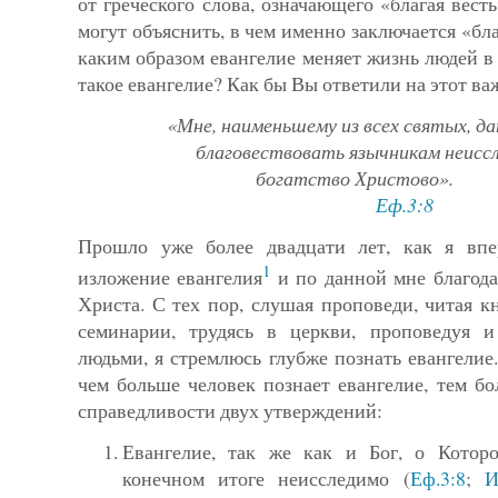
от греческого слова, означающего «благая вест
могут объяснить, в чем именно заключается «бла
каким образом евангелие меняет жизнь людей 
такое евангелие? Как бы Вы ответили на этот в
«Мне, наименьшему из всех святых, д
благовествовать язычникам неисс
богатство Христово».
Еф.3:8
Прошло уже более двадцати лет, как я вп
1
изложение еванге­лия
и по данной мне благода
Христа. С тех пор, слушая про­поведи, читая кн
семинарии, трудясь в церкви, проповедуя 
людьми, я стремлюсь глубже познать евангелие.
чем больше человек познает евангелие, тем б
спра­ведливости двух утверждений:
Евангелие, так же как и Бог, о Которо
конечном итоге неисследимо (
Еф.3:8
;
И