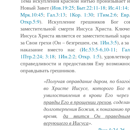
Тема искупления красной нитью пронизывает и
Новый Завет (
Иов.19:25
;
Быт.22:11-18
;
Ис.41:14; 
Мрк.10:45
;
Гал.3:13
;
1Кор. 1:30
;
1Тим.2:6
;
Евр.
Откр.5:9
). Искупление грешников Бог со­
заместительной смерти Иисуса Христа. Ключ
Иисуса Христа является ее заместительный хара
за Свои грехи (Он – безгрешен, см.
1Ин.3:5
), а з
наказание вместо нас (
Ис.53:5-6,10-11
;
Гал
1Птр.2:24; 3:18
;
1Ин.2:2
;
Откр. 1:5
), удовлетво
справедливости и предоставляя Ему возможно
оправдывать грешников.
«Получая оправдание даром, по благ
во Христе Иисусе,
которого Бог 
умилостивления в крови Его чере
правды Его в прощении грехов
, содел
долготерпения Божия, к показанию п
время,
да явится Он праведны
верующего в Иисуса
».
Рим.3:24-26