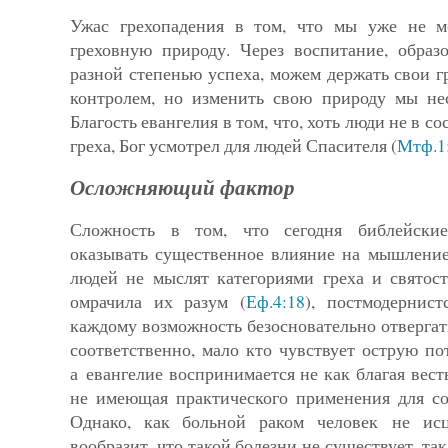
Ужас грехопадения в том, что мы уже не 
греховную природу. Через воспитание, образ
разной степенью успеха, можем держать свои 
контролем, но изменить свою природу мы нес
Благость евангелия в том, что, хоть люди не в со
греха, Бог усмотрел для людей Спасителя (
Мтф.1
Осложняющий фактор
Сложность в том, что сегодня библейские
оказывать сущест­венное влияние на мышлени
людей не мыслят категориями греха и святост
омрачила их разум (
Еф.4:18
), постмодернист
каждому возможность безосновательно отверга
соответственно, мало кто чувствует острую по
а еван­гелие воспринимается не как благая весть
не имеющая практического применения для со
Однако, как больной ра­ком человек не исц
вообразит, что такой болезни не существу­ет, та