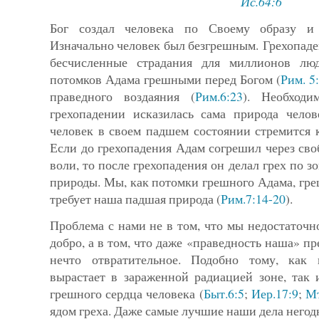
Ис.64:6
Бог создал человека по Своему образу и
Изначально человек был безгрешным. Грехопаде
бесчисленные страдания для миллионов лю
потомков Адама грешными перед Богом (
Рим. 5
праведного воздаяния (
Рим.6:23
). Необходи
грехопадении исказилась сама природа челов
человек в своем падшем состоянии стремится к
Если до грехопадения Адам согрешил через св
воли, то после грехопадения он делал грех по з
природы. Мы, как потомки грешного Ада­ма, гре
требует наша падшая природа (
Рим.7:14-20
).
Проблема с нами не в том, что мы недостаточн
добро, а в том, что даже «праведность наша» пр
нечто отвратительное. Подобно тому, как 
вырастает в зараженной радиацией зоне, так 
грешного сердца человека (
Быт.6:5
;
Иер.17:9
;
Мт
ядом греха. Даже самые лучшие наши дела негод