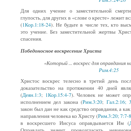
Для одних учение о заместительной смерт
глупость, для других в «слове о кресте» лежит в
(
1Кор.1:18-24
). Не будьте в числе тех, кто выс
это учение. Без заместительной жертвы Христ
спасения.
Победоносное воскресение Христа
«Который ... воскрес для оправдания 
Рим.4:25
Христос воскрес телесно в третий день пос
доказательство на протяжении 40 дней явл
(
Деян.1:3
;
1Кор.15:4-7
). Человек не может опр
исполнением дел закона (
Рим.3:20
;
Гал.2:16; 
закон был дан не как средство оправдания, а как
направления человека ко Христу (
Рим.3:20; 7:7-
в воскресшего Иисуса оправдывается Им (
Оправдать значит провозгласить невино