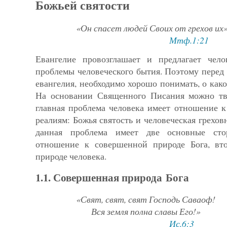
Божьей святости
«Он спасет людей Своих от грехов их
»
Мтф.1:21
Евангелие провозглашает и предлагает чел
проблемы челове­ческого бытия. Поэтому перед т
евангелия, необходимо хоро­шо понимать, о како
На основании Священного Писания мож­но тв
главная проблема человека имеет отношение 
реалиям: Божья святость и человеческая грехов
данная проблема имеет две основные сто
отношение к со­вершенной природе Бога, вт
природе человека.
1.1. Совершенная природа Бога
«Свят, свят, свят Господь Саваоф!
Вся земля полна славы Его!
»
Ис.6:3