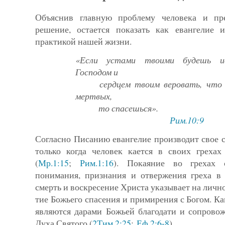
Объяснив главную проблему человека и пр
решение, остается показать как евангелие 
практикой нашей жизни.
«Если устами твоими будешь ис
Господом и
сердцем твоим веровать, что Бо
мертвых,
то спасешься».
Рим.10:9
Согласно Писанию евангелие производит свое 
только когда человек кается в своих греха
(
Мр.1:15
;
Рим.1:16
). Покаяние во грехах 
понимания, признания и отвержения греха в 
смерть и воскресение Христа указывает на личн
тие Божьего спасения и примирения с Богом. Как
являются дарами Божьей благодати и сопрово
Духа Святого (
2Тим.2:25
;
Еф.2:6-8
).