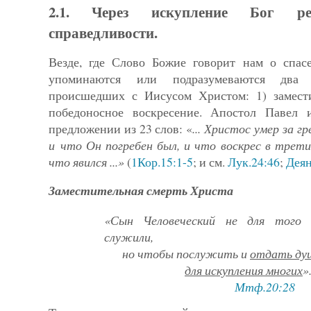
2.1. Через искупление Бог ре
справедливости.
Везде, где Слово Божие говорит нам о спас
упоминаются или подразумеваются два 
происшедших с Иисусом Христом: 1) за­мест
победоносное воскресение. Апостол Павел
предложении из 23 слов: «
... Христос умер за г
и что Он погребен был, и что воскрес в трети
что явился ...»
(
1Кор.15:1-5
; и см.
Лук.24:46
;
Деян
Заместительная смерть Христа
«Сын Человеческий не для тог
служили,
но чтобы послужить и
отдать ду
для искупления многих
»
Мтф.20:28