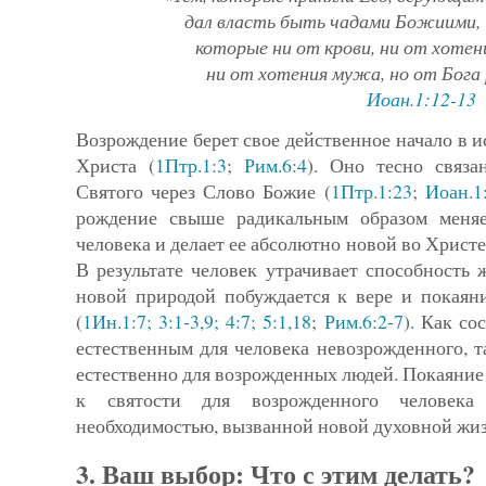
дал власть быть чадами Божиими,
которые ни от крови, ни от хотени
ни от хотения мужа, но от Бога р
Иоан.1:12-13
Возрождение берет свое действенное начало в 
Христа (
1Птр.1:3
;
Рим.6:4
). Оно тесно связа
Святого через Слово Бо­жие (
1Птр.1:23
;
Иоан.1:
рождение свыше радикальным обра­зом меня
человека и делает ее абсолютно новой во Христе
В результате человек утрачивает способность 
новой природой побуждается к вере и покаян
(
1Ин.1:7; 3:1-3,9; 4:7; 5:1,18
;
Рим.6:2-7
). Как со
естественным для чело­века невозрожденного, т
естественно для возрожденных людей. Покаяние 
к святости для возрожденного человека 
необходимостью, вызванной новой духовной жиз
3. Ваш выбор: Что с этим делать?