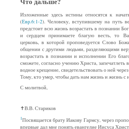
Что дальше?
Изложенные здесь истины относятся к начат
(
Евр.6:1-2
). Человеку, вступившему на путь в
предстоит всю жизнь воз­растать в познании Бо
и сердцем принимаете благую весть, то В
церковь, в которой проповедуется Слово Бож
общении с другими людьми, разделяющими веру
возрастать в познании и исполнении Его благ
сможете, согласно учению Христа, запечатлеть в
водное крещение, свидетельствовать о ней через
Тому, кто умер, чтобы дать нам жизнь и жизнь с 
С молитвой,
✝В.В. Стариков
1
Посвящается брату Иакову Гармсу, через пропо
впервые дал мне понять евангелие Иисуса Христ