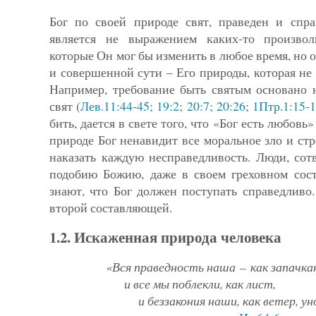
Бог по своей природе свят, праведен и спр
является не выра­жением каких-то произво
которые Он мог бы изменить в лю­бое время, но 
и совершенной сути – Его природы, которая не
Например, требование быть святым основано н
свят (
Лев.11:44-45; 19:2; 20:7; 20:26
;
1Птр.1:15-
бить, дается в свете того, что «Бог есть любовь»
природе Бог ненавидит все моральное зло и ст
наказать каждую неспра­вед­ливость. Люди, со
подобию Божию, даже в своем гре­хов­ном сос
знают, что Бог должен поступать справедливо
второй составляющей.
1.2. Искаженная природа человека
«Вся праведность наша
–
как запачка
и все мы поблекли, как лист,
и беззакония наши, как ветер, уно