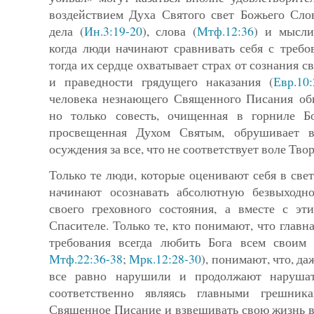
воздействием Духа Святого свет Божьего Сло
дела (
Ин.3:19-20
), слова (
Мтф.12:36
) и мысли
когда люди начинают сравнивать себя с требо
тогда их сердце охватывает страх от сознания с
и праведности грядущего наказания (
Евр.10:
человека незнающего Священного Писания обв
но толь­ко совесть, очищенная в горниле Б
просвещенная Духом Святым, обрушивает в
осуждения за все, что не соответствует воле Твор
Только те люди, которые оценивают себя в све
начинают осознавать абсолютную безвыходно
своего грехов­но­го состояния, а вместе с 
Спасителе. Только те, кто понима­ют, что главн
требования всегда любить Бога всем своим
Мтф.22:36-38
;
Мрк.12:28-30
), понимают, что, да
все равно нарушили и продолжают нарушат
соответственно являясь главными грешник
Священное Писание и взвешивать свою жизнь в