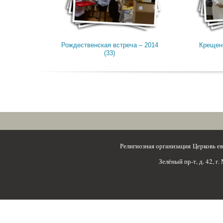
Рождественская встреча – 2014
Крещени
(33)
Религиозная организация Церковь 
Зелёный пр-т, д. 42, г.