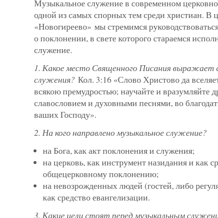
Музыкальное служение в совре­менном церковно
одной из самых спорных тем среди христиан. В 
«Новогиреево» мы стремимся руководствоватьс
о поклонении, в свете которого стараемся испол
служение.
1.​ Какое место Священного Писания выражает 
служения?
Кол. 3:16 «Слово Христово да вселяет
всякою премудростью; научайте и вразумляйте д
славословием и духовными песнями, во благодат
ваших Господу».
2. На кого направлено музыкальное служение?
на Бога, как акт поклонения и служения;
на церковь, как инструмент назидания и как с
общецерковному поклонению;
на невозрожденных людей (гостей, либо регул
как средство евангелизации.
3. Какие цели стоят перед музыкальным служен