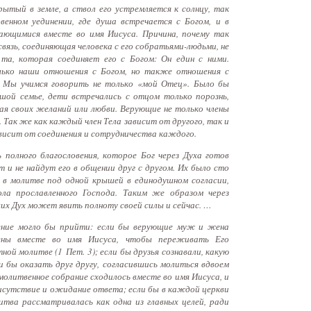
рытый в земле, а ствол его устремляется к солнцу, так
енном уединении, где душа встречается с Богом, и в
ющимися вместе во имя Иисуса. Причина, почему так
вязь, соединяющая человека с его собратьями-людьми, не
 та, которая соединяет его с Богом: Он един с ними.
лько наши отношения с Богом, но также отношения с
 Мы учимся говорить не только «мой Отец». Было бы
ьшой семье, дети встречались с отцом только порознь,
ая своих желаний или любви. Верующие не только члены
а. Так же как каждый член Тела зависит от другого, так и
ависит от соединения и сотрудничества каждого.
 полного благословения, которое Бог через Духа готов
т и не найдут его в общении друг с другом. Их было сто
 в молитве под одной крышей в единодушном согласии,
ла прославленного Господа. Таким же образом через
их Дух может явить полноту своей силы и сейчас. …
вение могло бы прийти: если бы верующие муж и жена
нены вместе во имя Иисуса, чтобы переживать Его
ной молитве (1 Пет. 3); если бы друзья сознавали, какую
 бы оказать друг другу, согласившись молиться вдвоем
молитвенное собрание сходилось вместе во имя Иисуса, и
рисутствие и ожидание ответа; если бы в каждой церкви
итва рассматривалась как одна из главных целей, ради