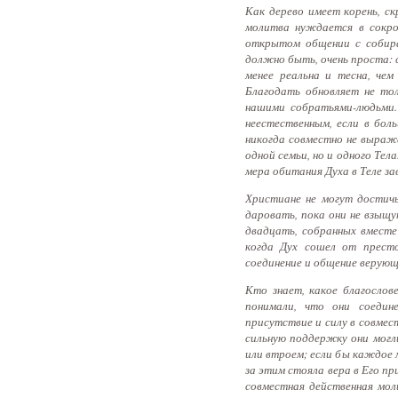
Как дерево имеет корень, ск
молитва нуждается в сокров
открытом общении с собира
должно быть, очень проста: с
менее реальна и тесна, чем
Благодать обновляет не то
нашими собратьями-людьми.
неестественным, если в бол
никогда совместно не выраж
одной семьи, но и одного Тел
мера обитания Духа в Теле з
Христиане не могут достичь
даровать, пока они не взыщу
двадцать, собранных вместе
когда Дух сошел от престо
соединение и общение верующ
Кто знает, какое благосло
понимали, что они соеди
присутствие и силу в совмест
сильную поддержку они могли
или втроем; если бы каждое 
за этим стояла вера в Его п
совместная действенная мол