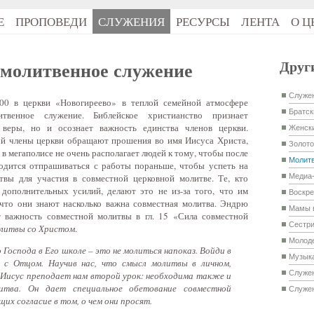
Е
ПРОПОВЕДИ
СЛУЖЕНИЯ
РЕСУРСЫ
ЛЕНТА
О Ц
Друг
молитвенное служение
Служен
00 в церкви «Новогиреево» в теплой семейной атмосфере
Братск
твенное служение. Библейское христианство признает
 веры, но и осознает важность единства членов церкви.
Женски
ой члены церкви обращают прошения во имя Иисуса Христа,
Золото
в мегаполисе не очень располагает людей к тому, чтобы после
Молитв
одится отпрашиваться с работы пораньше, чтобы успеть на
твы для участия в совместной церковной молитве. Те, кто
Медиа
дополнительных усилий, делают это не из-за того, что им
Воскре
 что они знают насколько важна совместная молитва. Эндрю
Мамы 
 важность совместной молитвы в гл. 15 «Сила совместной
Сестри
олитвы со Христом
.
Молод
 Господа в Его школе – это не молиться напоказ. Войди в
Музык
 с Отцом. Научив нас, что смысл молитвы в личном,
Служе
 Иисус преподает нам второй урок: необходима также и
итва. Он дает специальное обетование совместной
Служен
их согласие в том, о чем они просят.