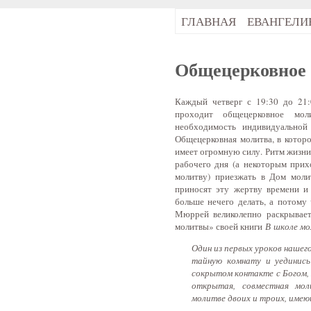
ГЛАВНАЯ
ЕВАНГЕЛИ
Общецерковное 
Каждый четверг с 19:30 до 21:
проходит общецерковное моли
необходимость индивидуальной
Общецерковная молитва, в котор
имеет огромную силу. Ритм жизни 
рабочего дня (а некоторым прих
молитву) приезжать в Дом моли
приносят эту жертву времени и 
больше нечего делать, а потому
Мюррей великолепно раскрывает
молитвы» своей книги
В школе м
Один из первых уроков нашего
тайную комнату и уединись
сокрытом контакте с Богом,
открытая, совместная мол
молитве двоих и троих, имеющ