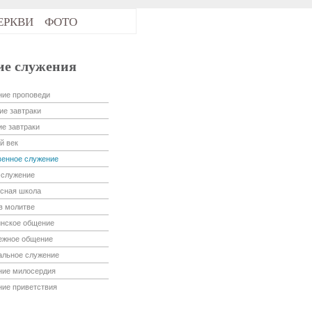
ЕРКВИ
ФОТО
ие служения
ие проповеди
ие завтраки
е завтраки
й век
енное служение
-служение
сная школа
в молитве
нское общение
ежное общение
альное служение
ние милосердия
ие приветствия