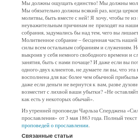
Мы должны ощущать единство! Мы должны молит
Мы обязатель­но должны всякий раз, когда церко
молитвы, быть вместе с ней! Я хочу, чтобы те из 
неуважительным причинам не приходят на наш
собрания, задумались бы над тем, чего вы лишаете
Молитвенное собрание – бесценная часть нашей
силы всем остальным собраниям и служениям. Не
выкроив у себя немного сво­бодного времени и с
занятия, быть с нами почаще? И даже если вы пот
одного-двух клиентов, не думаете ли вы, что эта 
восполнена для вас более чем обычной прибылью
даже если деньги не вернутся к вам, разве духов
возместит с лихвой ваши убытки? «Не остав­ляй
как есть у некоторых обычай».
Из утренней проповеди Чарльза Сперджена «Сил
прославле­ния» от 3 мая 1863 года. Полный текс
проповедей о прославлении
.
Связанные статьи