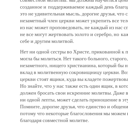
созданное и поддерживаемое каждый день благо
это не удивительная мысль, дорогие друзья, что
незаметный член церкви может укре­пить все те
из нас может проповедовать, не каж­дый из нас с
не все могут жертвовать золото и серебро, но к
себе и другим молитвой.
Нет ни одной сестры во Христе, прикованной к п
могла бы мо­литься. Нет такого больного, старого
незаметного, нищего хрис­тианина, который бы н
вклад в молитвенную сокровищницу церк­ви. Во
церкви стоят ящики, куда вы кладете пожертвов
Но знайте, что у нас также есть один ящик, в ко
должен бросать свои искренние молитвы. Даже в
ни одной лепты, может сделать приношение в э
Помните, дорогие друзья, что единство и общени
потому что некоторые благословения мы можем
благодаря совместной молитве.