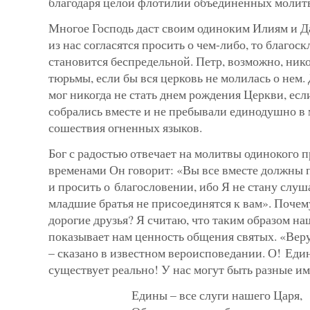
благодаря целой флотилии объе­диненных молит
Многое Господь даст своим одиноким Илиям и Д
из нас со­гласятся просить о чем-либо, то благоск
становится беспредельной. Петр, возможно, ник
тюрьмы, если бы вся церковь не моли­лась о нем
мог никогда не стать днем рождения Церкви, есл
собрались вместе и не пребывали единодушно в 
сошествия огненных языков.
Бог с радостью отвечает на молитвы одинокого п
временами Он гово­рит: «Вы все вместе должны
и просить о благословении, ибо Я не стану слуш
младшие братья не присоединятся к вам». Поче­м
дорогие друзья? Я считаю, что таким образом н
показывает нам ценность общения святых. «Вер
– сказано в известном вероисповедании. О! Ед
существует реально! У нас могут быть разные им
Едины – все слуги нашего Царя,