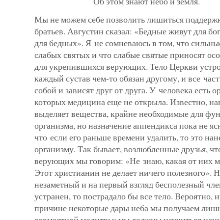
Об этом знают небо и земля.
Мы не можем себе позволить лишиться поддерж
братьев. Авгус­тин сказал: «Бедные живут для бо
для бедных». Я не сом­неваюсь в том, что сильны
слабых святых и что слабые святые приносят ос
для укрепившихся верующих. Тело Церкви устро
каждый сустав чем-то обязан другому, и все час
собой и зависят друг от друга. У человека есть 
которых медицина еще не открыла. Известно, на
выделяет вещества, крайне необходимые для фу
организма, но назначение аппендикса пока не яс
что если его раньше времени удалить, то это нан
организму. Так бывает, возлюбленные друзья, что
верующих мы говорим: «Не знаю, какая от них м
Этот христианин не делает ничего полезного». Н
незаметный и на первый взгляд бесполезный чл
устранен, то пострадало бы все тело. Вероят­но, 
причине некоторые дары неба мы получаем лишь 
совместной молитвы: мы должны научиться цени