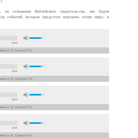
с?
а основании Библейского свидетельства, мы будем
тер событий, которые предстоит пережить этому миру, и
00:00
мени (ч.1), Саутов П.Н.
00:00
мени (ч.2), Саутов П.Н.
00:00
мени (ч.3), Саутов П.Н.
00:00
мени (ч.4), Саутов П.Н.