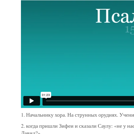
1. Начальнику хора. На струнных орудиях. Учени
2. когда пришли Зифеи и сказали Саулу: «не у на
Давид?»