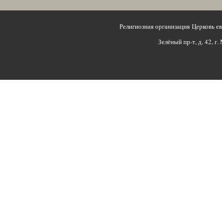
Религиозная организация Церковь 
Зелёный пр-т, д. 42, г.