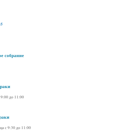
45
е собрание
траки
9:00 до 11:00
раки
а с 9:30 до 11:00