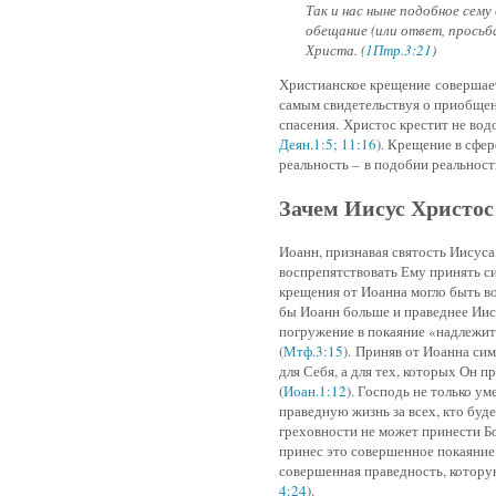
Так и нас ныне подобное сему
обещание (или ответ, просьб
Христа. (
1Птр.3:21
)
Христианское крещение совершает
самым свидетельствуя о приобщен
спасения. Христос крестит не во
Деян.1:5; 11:16
). Крещение в сфе
реальность – в подобии реальност
Зачем Иисус Христо
Иоанн, признавая святость Иисус
воспрепятствовать Ему принять си
крещения от Иоанна могло быть во
бы Иоанн больше и праведнее Иису
погружение в покаяние «надлежит
(
Мтф.3:15
). Приняв от Иоанна сим
для Себя, а для тех, которых Он п
(
Иоан.1:12
). Господь не только у
праведную жизнь за всех, кто буд
греховности не может принести Б
принес это совершенное покаяние
совершенная праведность, котору
4:24
).