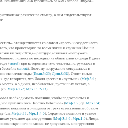
а. Услышав это, они крестились во имя Господа Иисуса...
истианское разнятся по смыслу, о чем свидетельствуют
г.
естить» отождествляется со словом «крест» и создает часто
того, что происходило во время жизни и служения Иоанна
еский глагол βαπτιζω (бапт
и
дзо) означает «погружать,
Иоанново полностью походило на обязательную среди Иудеев
воде (
твилá
), при котором все тело человека погружалось в
 бассейне (
миквá
). Поэтому погружение совершалось в
шое скопление воды (
Иоан.3:23
;
Деян.8:38
). Стоит только
х, где говорится, что Иоанн крестил в «пустыне» (
Мтф.3:1
;
ых местах, а о диких, необитаемых, пустынных местах, в
 (ср.
Мтф.4:1-2
;
Мрк.1:12-13
).
ровал необходимость покаяния, чтобы подготовиться к
 ибо приблизилось Царство Небесное» (
Мтф.3:2
; ср.
Мрк.1:4
;
еннего покаяния и очищения от греха естественным образом
де (см.
Мтф.3:11
,
Мрк.1:4-5
). Сердечное покаяние и устное
имым условием для погружения (
Мтф.3:5-6
;
Мрк.1:5
). Люди,
наков искреннего покаяния, не допускались к погружению