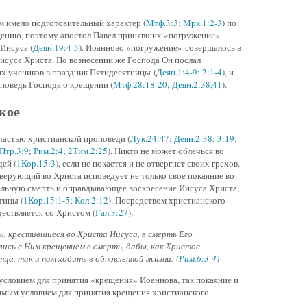
 имело подготовительный характер (
Мтф.3:3
;
Мрк.1:2-3
) по
ению, поэтому апостол Павел принявших «погружение»
Иисуса (
Деян.19:4-5
). Иоанново «погружение» совершалось в
исуса Христа. По вознесении же Господа Он послал
х учеников в праздник Пятидесятницы (
Деян.1:4-9; 2:1-4
), и
поведь Господа о крещении (
Мтф.28:18-20
;
Деян.2:38,41
).
кое
частью христианской проповеди (
Лук.24:47
;
Деян.2:38; 3:19;
Птр.3:9
;
Рим.2:4
;
2Тим.2:25
). Никто не может облечься во
дей (
1Кор.15:3
), если не покается и не отвергнет своих грехов.
верующий во Христа исповедует не только свое покаяние во
тельную смерть и оправдывающее воскресение Иисуса Христа,
тины (
1Кор.15:1-5
;
Кол.2:12
). Посредством христианского
ествляется со Христом (
Гал.3:27
).
ы, крестившиеся во Христа Иисуса, в смерть Его
ись с Ним крещением в смерть, дабы, как Христос
ца, так и нам ходить в обновленной жизни. (
Рим.6:3-4
)
словием для принятия «крещения» Иоаннова, так покаяние и
имым условием для принятия крещения христианского.