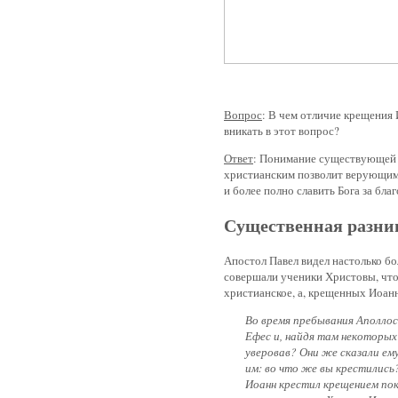
Вопрос
: В чем отличие крещения
вникать в этот вопрос?
Ответ
: Понимание существующей
христиан­ским позволит верующим
и более полно славить Бога за бла
Существенная разни
Апостол Павел видел настолько б
совершали ученики Христовы, что
христианское, а, крещенных Иоан
Во время пребывания Аполлос
Ефес и, найдя там некоторых 
уверовав? Они же сказали ему
им: во что же вы крестились?
Иоанн крестил крещением пок