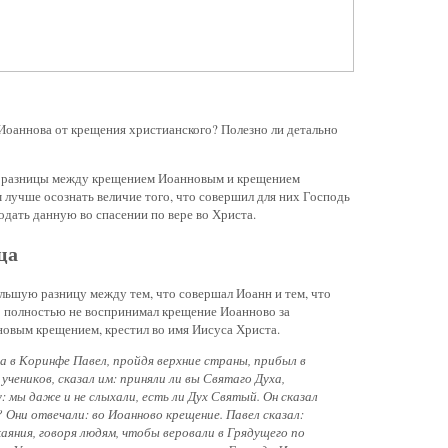
 Иоаннова от крещения христианского? Полезно ли детально
 разницы между крещением Иоанновым и крещением
 лучше осознать величие того, что совершил для них Господь
годать данную во спасении по вере во Христа.
ца
ольшую разницу между тем, что совершал Иоанн и тем, что
 полностью не воспринимал крещение Иоанново за
новым крещением, крестил во имя Иисуса Христа.
а в Коринфе Павел, пройдя верхние страны, прибыл в
учеников, сказал им: приняли ли вы Святаго Духа,
: мы даже и не слыхали, есть ли Дух Святый. Он сказал
 Они отвечали: во Иоанново крещение. Павел сказал:
аяния, говоря людям, чтобы веровали в Грядущего по