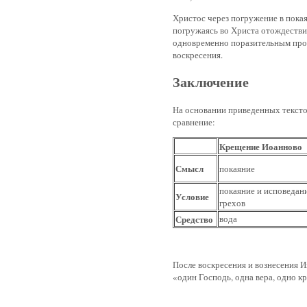
Христос через погружение в пока
погружаясь во Христа отождестви
одновременно поразительным про
воскресения.
Заключение
На основании приведенных текст
сравнение:
Крещение Иоанново
Смысл
покаяние
покаяние и исповедан
Условие
грехов
Средство
вода
После воскресения и вознесения И
«один Господь, одна вера, одно к