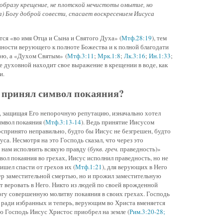
 образу крещение, не плотской нечистоты омытие, но
а) Богу доброй совести, спасает воскресением Иисуса
ся «во имя Отца и Сына и Святого Духа» (
Мтф.28:19
), тем
ности верующего к полноте Божества и к полной благодати
дою, а «Духом Святым» (
Мтф.3:11
;
Мрк.1:8
;
Лк.3:16
;
Ин.1:33
;
ре духовной находит свое выражение в крещении в воде, как
и.
с принял символ покаяния?
а, защищая Его непорочную репутацию, изначально хотел
мвол покаяния (
Мтф.3:13-14
). Ведь принятие Иисусом
спринято неправильно, будто бы Иисус не безгрешен, будто
са. Несмотря на это Господь сказал, что через это
 нам исполнить всякую правду (
букв. греч.
праведность)»
вол покаяния во грехах, Иисус исполнил праведность, но не
ришел спасти от грехов их (
Мтф.1:21
), для верующих в Него
мер заместительной смертью, но и прожил заместительную
ет веровать в Него. Никто из людей по своей врожденной
огу совершенную молитву покаяния в своих грехах. Господь
 ради избранных и теперь, верующим во Христа вменяется
ю Господь Иисус Христос приобрел на земле (
Рим.3:20-28;