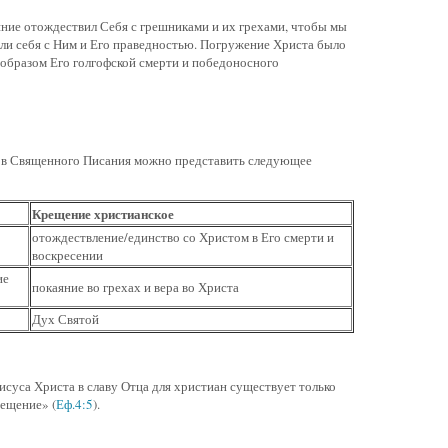
яние отождествил Себя с грешниками и их грехами, чтобы мы
ли себя с Ним и Его праведностью. Погружение Христа было
образом Его голгофской смерти и победоносного
ов Священного Писания можно представить следующее
Крещение христианское
отождествление/единство со Христом в Его смерти и
воскресении
ие
покаяние во грехах и вера во Христа
Дух Святой
исуса Христа в славу Отца для христиан существует только
рещение» (
Еф.4:5
).