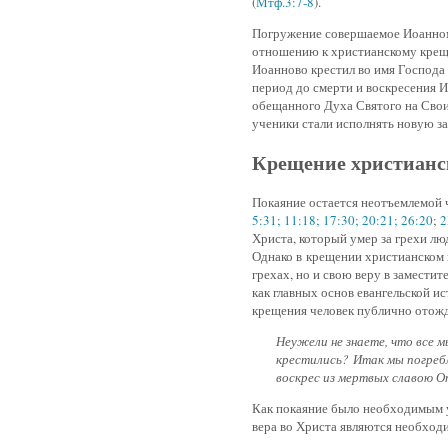
(
Мтф.3:7-8
).
Погружение совершаемое Иоанном
отношению к христианскому крещ
Иоанново крестил во имя Господа 
период до смерти и воскресения И
обещанного Духа Святого на Свои
ученики стали исполнять новую за
Крещение христианс
Покаяние остается неотъемлемой 
5:31; 11:18; 17:30; 20:21; 26:20
;
2
Христа, который умер за грехи лю
Однако в крещении христианском 
грехах, но и свою веру в замести
как главных основ евангельской ис
крещения человек публично отожд
Неужели не знаете, что все м
крестились? Итак мы погребл
воскрес из мертвых славою От
Как покаяние было необходимым у
вера во Христа являются необход