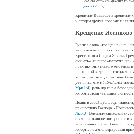
нем, то есть во Христа Иисус
(
Деян.19:1-5
)
Крещение Иоанново и крещение хр
и авторы других новозаветных кни
Крещение Иоанново
Русское слово «крещение» или «кр
неправильный образ в отношении 
Крестителя и Иисуса Христа. Греч
окунать». Внешне «погружение» 
практику ритуального омовения в 
проточной воде или в специальном
местах, где было достаточно боль
уточнить, что в библейских сноска
Мрк.1:4
), речь идет не о безводн
которые люди удалялись для поста
Иоанн в своей проповеди акценти
пришествию Господа. «Покайтесь,
Лк.3:3
). Внешним символом внутр
стало осознанное погружение в во
исповедание грехов были необход
которые не демонстрировали приз