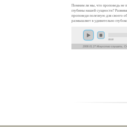
Помним ли мы, что проповедь не п
глубины нашей сущности? Развива
проповеди полезную для своего об
размышляет в удивительно глубок
00:00
2008.01.27 Искусство слушать, С