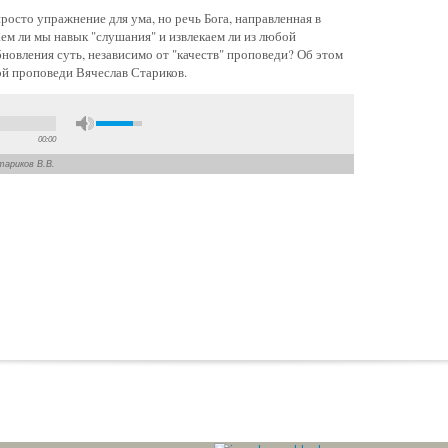
росто упражнение для ума, но речь Бога, направленная в
ем ли мы навык "слушания" и извлекаем ли из любой
новления суть, независимо от "качеств" проповеди? Об этом
ой проповеди Вячеслав Стариков.
00:00
тариков В.В.