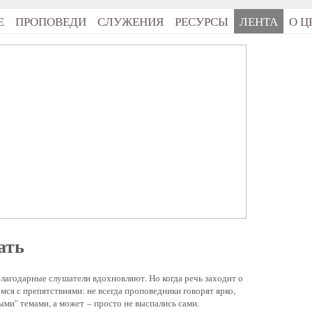
Е
ПРОПОВЕДИ
СЛУЖЕНИЯ
РЕСУРСЫ
ЛЕНТА
О Ц
ать
лагодарные слушатели вдохновляют. Но когда речь заходит о
мся с препятствиями: не всегда проповедники говорят ярко,
ыми" темами, а может – просто не выспались сами.