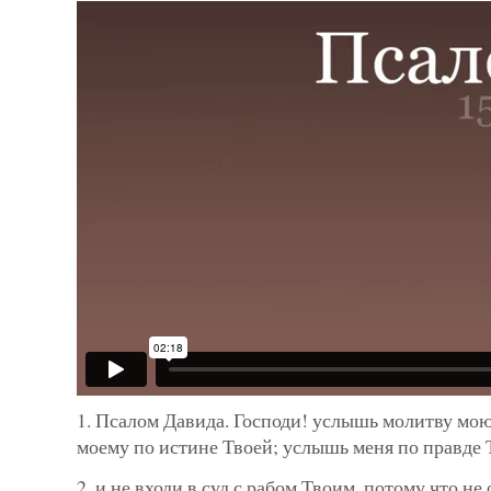
1. Псалом Давида. Господи! услышь молитву мо
моему по истине Твоей; услышь меня по правде 
2. и не входи в суд с рабом Твоим, потому что не