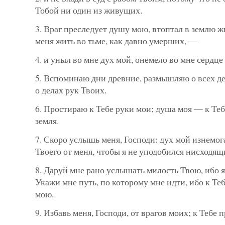
Тобой ни один из живущих.
3. Враг преследует душу мою, втоптал в землю 
меня жить во тьме, как давно умерших, —
4. и уныл во мне дух мой, онемело во мне сердце
5. Вспоминаю дни древние, размышляю о всех д
о делах рук Твоих.
6. Простираю к Тебе руки мои; душа моя — к Те
земля.
7. Скоро услышь меня, Господи: дух мой изнемог
Твоего от меня, чтобы я не уподобился нисходящ
8. Даруй мне рано услышать милость Твою, ибо я
Укажи мне путь, по которому мне идти, ибо к Те
мою.
9. Избавь меня, Господи, от врагов моих; к Тебе 