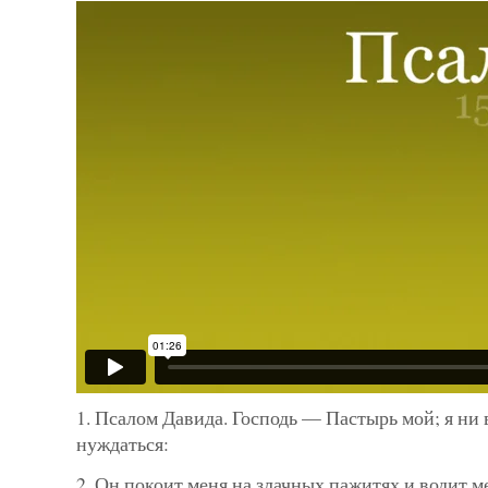
1. Псалом Давида. Господь — Пастырь мой; я ни 
нуждаться:
2. Он покоит меня на злачных пажитях и водит м