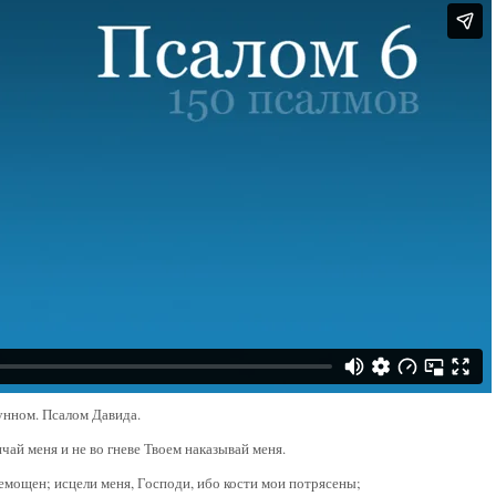
унном. Псалом Давида.
ичай меня и не во гневе Твоем наказывай меня.
немощен; исцели меня, Господи, ибо кости мои потрясены;