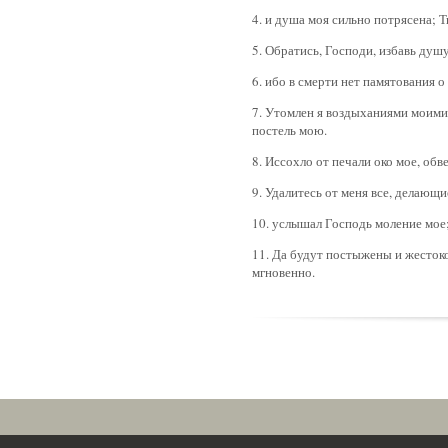
4. и душа моя сильно потрясена; Т
5. Обратись, Господи, избавь душ
6. ибо в смерти нет памятования о
7. Утомлен я воздыханиями моим
постель мою.
8. Иссохло от печали око мое, обв
9. Удалитесь от меня все, делающи
10. услышал Господь моление мое
11. Да будут постыжены и жестоко
мгновенно.