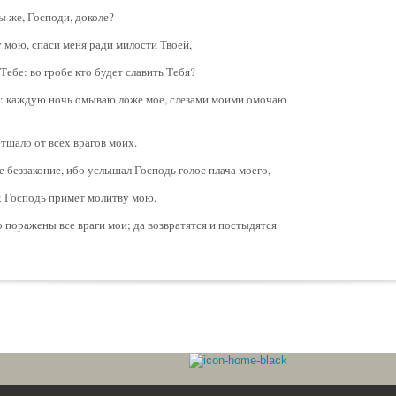
ы же, Господи, доколе?
у мою, спаси меня ради милости Твоей,
 Тебе: во гробе кто будет славить Тебя?
и: каждую ночь омываю ложе мое, слезами моими омочаю
етшало от всех врагов моих.
е беззаконие, ибо услышал Господь голос плача моего,
; Господь примет молитву мою.
 поражены все враги мои; да возвратятся и постыдятся