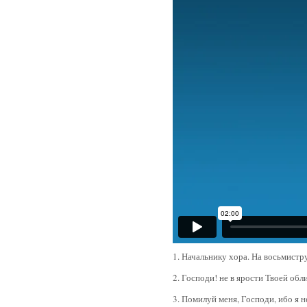
1. Начальнику хора. На восьмистр
2. Господи! не в ярости Твоей обл
3. Помилуй меня, Господи, ибо я 