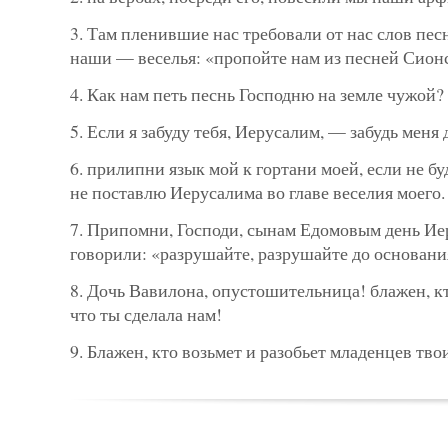
3. Там пленившие нас требовали от нас слов пес
наши — веселья: «пропойте нам из песней Сион
4. Как нам петь песнь Господню на земле чужой?
5. Если я забуду тебя, Иерусалим, — забудь меня
6. прилипни язык мой к гортани моей, если не бу
не поставлю Иерусалима во главе веселия моего.
7. Припомни, Господи, сынам Едомовым день Иер
говорили: «разрушайте, разрушайте до основания
8. Дочь Вавилона, опустошительница! блажен, кто
что ты сделала нам!
9. Блажен, кто возьмет и разобьет младенцев тво