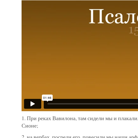
1. При реках Вавилона, там сидели мы и плакали
Сионе;
2. на вербах, посреди его, повесили мы наши арф