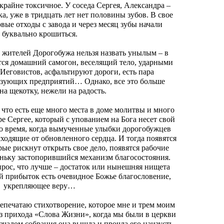
 крайне токсичное. У соседа Сергея, Александра –
а, уже в тридцать лет нет половины зубов. В свое
вые отходы с завода и через месяц зубы начали
буквально крошиться.
 жителей Дорогобужа нельзя назвать унылым – в
тся домашний самогон, веселящий тело, ударными
 Иеговистов, асфальтируют дороги, есть пара
азующих предприятий… Однако, все это больше
на щекотку, нежели на радость.
 что есть еще много места в доме молитвы и много
е Сергее, который с упованием на Бога несет свой
 то время, когда вымученные улыбки дорогобужцев
сходящие от обновленного сердца. И тогда появятся
ые рискнут открыть свое дело, появятся рабочие
оньку застопорившийся механизм благосостояния.
рос, что лучше – достаток или нынешняя нищета
й прибыток есть очевидное Божье благословение,
укрепляющее веру…
репечатаю стихотворение, которое мне и трем моим
из прихода «Слова Жизни», когда мы были в церкви
ачалом собрания она вышла и прочла его наизусть.