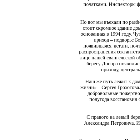
початками. Инспекторы ф
Но вот мы въехали по разби
стоит скромное здание до
основанная в 1994 году. Ч
приход – подворье Б
появившаяся, кстати, почт
распространения сектантства
лице нашей евангельской о
берегу Днепра появилис
приходу, централ
Наш же путь лежит к дом
жизни» – Сергея Грохотова.
добровольные пожертво
полугода восстановил 
С правого на левый бере
Александра Петровича. 