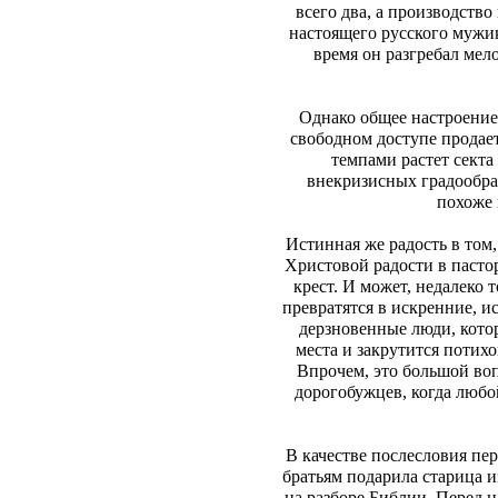
всего два, а производство
настоящего русского мужик
время он разгребал мело
Однако общее настроение
свободном доступе продае
темпами растет секта
внекризисных градообр
похоже 
Истинная же радость в том,
Христовой радости в пастор
крест. И может, недалеко
превратятся в искренние, и
дерзновенные люди, котор
места и закрутится потих
Впрочем, это большой воп
дорогобужцев, когда любо
В качестве послесловия пе
братьям подарила старица 
на разборе Библии. Перед н