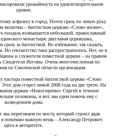
иксировали урожайность на удовлетворительном
уровне.
тому асфальту в город. Почти сразу по левую руку
ма молитвы – баптисткая церковь «Слово жизни»,
уть поодаль возвышается небольшой, православный
олдинского монастыря: двуглавая церквушка,
и сразу за баптисткой. Во избежание, так сказать,
. Но сектантство таки распространилось. Нет, не в
бщины и служителя поместной церкви – на правом
ь Свидетели Иеговы. Очень многочисленная по
ьная по Смоленской области организация.
у пастора поместной баптисткой церкви «Слово
 Этот дом сгорел зимой 2008 года на две трети. На
вания церкви «Новогиреево» Сергей в течение
больше половины, и вот, мы едем помочь ему с
возведением дома.
г мы переезжаем по мосту, который строил дядя
И я понимаю важную вещь – Александр Петрович
здесь в авторитете.