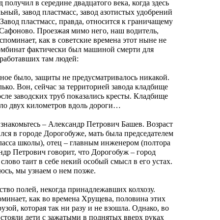
д получил в середине двадцатого века, когда здесь
льный, завод пластмасс, завод азотистых удобрений
Завод пластмасс, правда, относится к граничащему
 Сафоново. Проезжая мимо него, наш водитель,
споминает, как в советские времена этот ныне не
бинат фактически был машиной смерти для
работавших там людей:
дное было, защиты не предусматривалось никакой.
ько. Вон, сейчас за территорией завода кладбище
осле заводских труб показались кресты. Кладбище
оло двух километров вдоль дороги…
 знакомьтесь – Александр Петрович Башев. Возраст
ился в городе Дорогобуже, мать была председателем
класса школы), отец – главным инженером (полтора
ндр Петрович говорит, что Дорогобуж – город
слово таит в себе некий особый смысл в его устах.
юсь, мы узнаем о нем позже.
тво полей, некогда принадлежавших колхозу.
минает, как во времена Хрущева, половина этих
узой, которая так ни разу и не взошла. Однако, во
 стояли дети с зажатыми в поднятых вверх руках