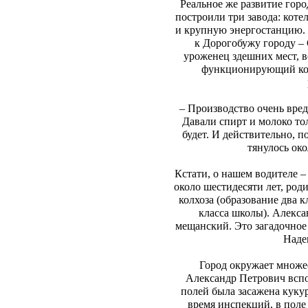
Реальное же развитие горо
построили три завода: коте
и крупную энергостанцию. 
к Дорогобужу городу –
уроженец здешних мест, в
функционирующий ком
– Производство очень вре
Давали спирт и молоко тол
будет. И действительно, п
тянулось ок
Кстати, о нашем водителе –
около шестидесяти лет, род
колхоза (образование два 
класса школы). Алекса
мещанский. Это загадочное 
Наде
Город окружает множес
Александр Петрович вспо
полей была засажена кукур
время инспекций, в поле