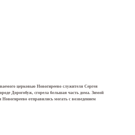
живаемого церковью Новогиреево служителя Сергея
ороде Дорогобуж, сгорела б
льшая часть дома. Зимой
о
и Новогиреево отправились могать с возведением