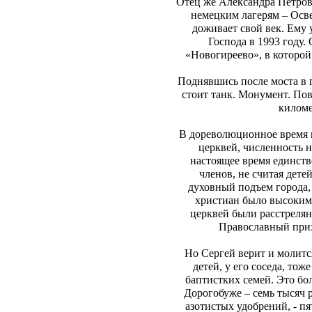
Отец же Александра Петров
немецким лагерям – Осве
доживает свой век. Ему 
Господа в 1993 году
«Новогиреево», в которой
Поднявшись после моста в г
стоит танк. Монумент. Пов
киломе
В дореволюционное время 
церквей, численность 
настоящее время единств
членов, не считая дете
духовный подъем города,
христиан было высоким.
церквей были расстрелян
Православный прих
Но Сергей верит и молитс
детей, у его соседа, то
баптистких семей. Это бол
Дорогобуже – семь тысяч р
азотистых удобрений, - пя