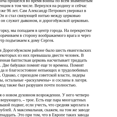
ича прошелся во время войны по всем знаменитым
нцим в том числе. Вернулся на родину и сейчас
уже 96 лет. Сам Александр Петрович уверовал в
. Он и стал связующей нитью между церковью
 он служит дьяконом, и дорогобужской церковью.
орку, мы попадаем в центр города. На перекрестке
орачиваем в сторону воображаемого врага и через
тр подъезжаем к дому Сергея.
в Дорогобужском районе было шесть евангельских
некоторых из них превышала двести человек. В
енная баптисткая церковь насчитывает тридцать
й. Две бабушки помнят еще те времена. Помнят
 да и благосостояние непьющих и трудолюбивых
 Однако, с приходом советской власти, лидеры
ы, остальные «раскулачены» и сосланы в лагеря.
од также был разрушен почти полностью.
я о новом духовном возрождении. У него четверо
же верующего,
–
трое. Есть еще пара многодетных
ьшой подвиг, если учесть, что средняя зарплата в
ублей. А максимальная, скажем, на том же заводе
тнадцать. Это при том, что в Европе таких завода