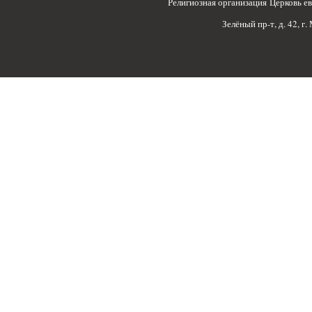
Религиозная организация Церковь 
Зелёный пр-т, д. 42, г.