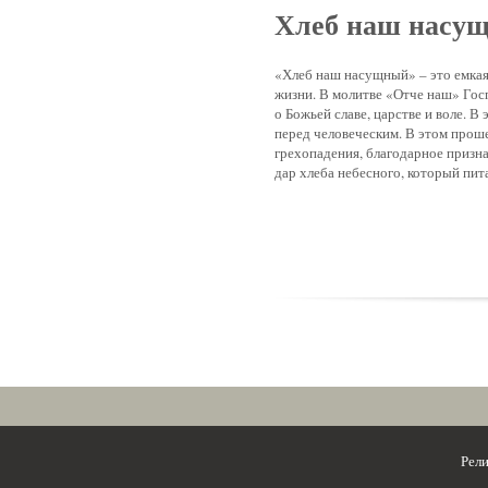
Хлеб наш насу
«Хлеб наш насущный» – это емкая
жизни. В молитве «Отче наш» Гос
о Божьей славе, царстве и воле. 
перед человеческим. В этом про
грехопадения, благодарное призн
дар хлеба небесного, который пит
Рел