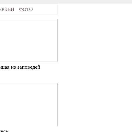
ЕРКВИ
ФОТО
шая из заповедей
усь