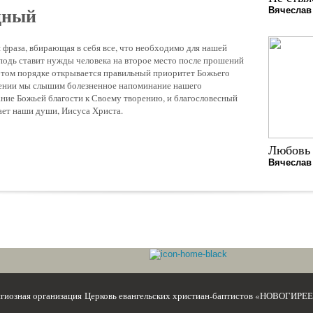
щный
Вячеслав
 фраза, вбирающая в себя все, что необходимо для нашей
подь ставит нужды человека на второе место после прошений
В этом порядке открывается правильный приоритет Божьего
шении мы слышим болезненное напоминание нашего
ание Божьей благости к Своему творению, и благословесный
ает наши души, Иисуса Христа.
Любовь 
Вячеслав
игиозная организация Церковь евангельских христиан-баптистов «НОВОГИРЕ