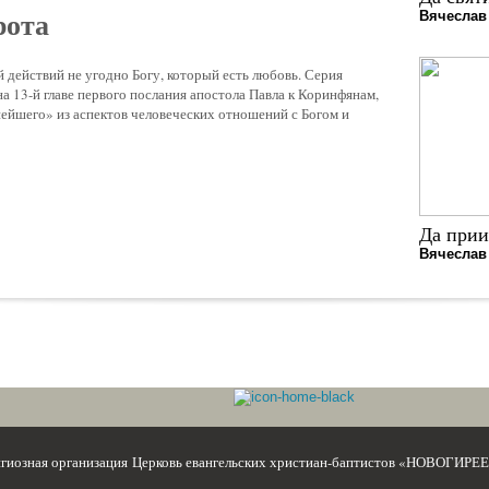
рота
Вячеслав
й действий не угодно Богу, который есть любовь. Серия
а 13-й главе первого послания апостола Павла к Коринфянам,
йшего» из аспектов человеческих отношений с Богом и
Да прии
Вячеслав
игиозная организация Церковь евангельских христиан-баптистов «НОВОГИРЕ