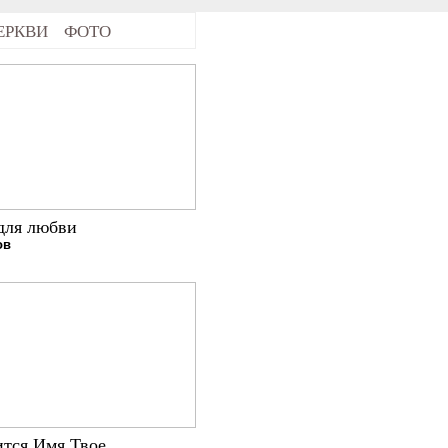
ЕРКВИ
ФОТО
для любви
ов
ится Имя Твое