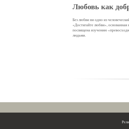
Любовь как доб
Без любви ни одно из человечески
«Достигайте любви», основанная н
посвящена изучению «превосходне
людьми.
Рел