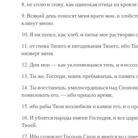
8. не сплю и сижу, как одинокая птица на кровле.
9. Всякий день поносят меня враги мои, и злобс
клянут мною.
10. Я ем пепел, как хлеб, и питье мое растворяю 
11. от гнева Твоего и негодования Твоего, ибо Ты
низверг меня.
12. Дни мои — как уклоняющаяся тень, и я иссох,
13. Ты же, Господи, вовек пребываешь, и память о
14. Ты восстанешь, умилосердишься над Сионом,
помиловать его, — ибо пришло время;
15. ибо рабы Твои возлюбили и камни его, и о пр
16. И убоятся народы имени Господня, и все цар
Твоей.
17. Ибо созиждет Господь Сион и явится во слав