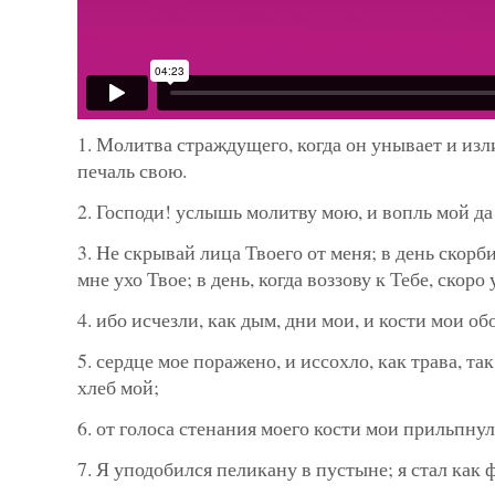
1. Молитва страждущего, когда он унывает и изл
печаль свою.
2. Господи! услышь молитву мою, и вопль мой да 
3. Не скрывай лица Твоего от меня; в день скор
мне ухо Твое; в день, когда воззову к Тебе, скор
4. ибо исчезли, как дым, дни мои, и кости мои о
5. сердце мое поражено, и иссохло, как трава, та
хлеб мой;
6. от голоса стенания моего кости мои прильпнул
7. Я уподобился пеликану в пустыне; я стал как 