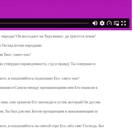
т народы! Он восседает на Херувимах: да трясется земля!
к Он над всеми народами.
мя Твое: свято оно!
Ты утвердил справедливость; суд и правду Ты совершил в
шего, и поклоняйтесь подножию Его: свято оно!
никами и Самуил между призывающими имя Его взывали к
 ним; они хранили Его заповеди и устав, который Он дал им.
 им; Ты был для них Богом прощающим и наказывающим за
его, и поклоняйтесь на святой горе Его, ибо свят Господь, Бог