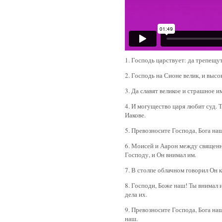
1. Господь царствует: да трепещу
2. Господь на Сионе велик, и высо
3. Да славят великое и страшное и
4. И могущество царя любит суд. 
Иакове.
5. Превозносите Господа, Бога на
6. Моисей и Аарон между священ
Господу, и Он внимал им.
7. В столпе облачном говорил Он к
8. Господи, Боже наш! Ты внимал
дела их.
9. Превозносите Господа, Бога наш
наш.