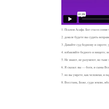
1. Псалом Асафа. Бог стал в сонме
2. доколе будете вы судить непра
3. Давайте суд бедному и сироте;
4. избавляйте бедного и нищего; и
5. Не знают, не разумеют, во тьме
6. Я сказал: вы — боги, и сыны В
7. но вы умрете, как человеки, и па
8. Восстань, Боже, суди землю, и