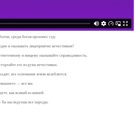
 богов; среди богов произнес суд:
ведно и оказывать лицеприятие нечестивым?
 угнетенному и нищему оказывайте справедливость;
сторгайте его из руки нечестивых.
 ходят; все основания земли колеблются.
севышнего — все вы;
дете, как всякий из князей.
бо Ты наследуешь все народы.