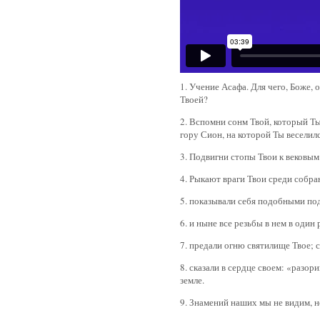
1. Учение Асафа. Для чего, Боже, 
Твоей?
2. Вспомни сонм Твой, который Ты
гору Сион, на которой Ты веселил
3. Подвигни стопы Твои к вековым
4. Рыкают враги Твои среди собра
5. показывали себя подобными по
6. и ныне все резьбы в нем в оди
7. предали огню святилище Твое; 
8. сказали в сердце своем: «разор
земле.
9. Знамений наших мы не видим, не