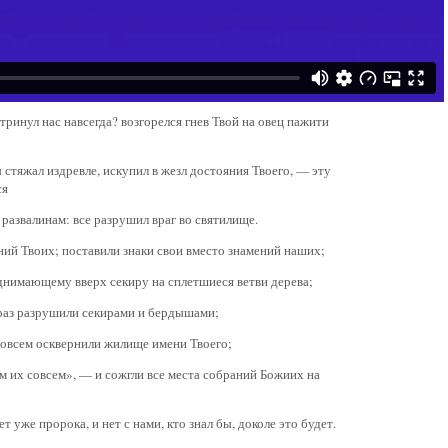
отринул нас навсегда? возгорелся гнев Твой на овец пажити
 стяжал издревле, искупил в жезл достояния Твоего, — эту
ся
 развалинам: все разрушил враг во святилище.
ний Твоих; поставили знаки свои вместо знамений наших;
днимающему вверх секиру на сплетшиеся ветви дерева;
н раз разрушили секирами и бердышами;
совсем осквернили жилище имени Твоего;
им их совсем», — и сожгли все места собраний Божиих на
т уже пророка, и нет с нами, кто знал бы, доколе это будет.