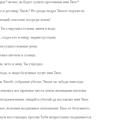
враг? вечно ли будет хулить противник имя Твое?
ю и десницу Твою? Из среды недра Твоего порази их.
ояющий спасение посреди земли!
 Ты сокрушил головы змиев в воде;
, отдал его в пищу людям пустыни.
ы иссушил сильные реки.
товал светила и солнце;
и, лето и зиму Ты учредил.
пода, и люди безумные хулят имя Твое.
ы Твоей; собрания убогих Твоих не забудь навсегда.
полнились все мрачные места земли жилищами насилия.
 посрамленным; нищий и убогий да восхвалят имя Твое.
Твое, вспомни вседневное поношение Твое от безумного;
; шум восстающих против Тебя непрестанно поднимается.