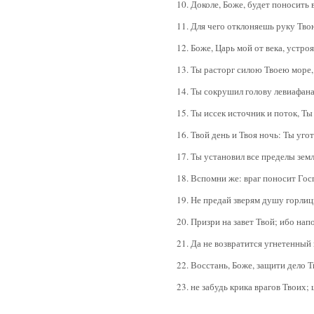
10. Доколе, Боже, будет поносить 
11. Для чего отклоняешь руку Тво
12. Боже, Царь мой от века, устр
13. Ты расторг силою Твоею море,
14. Ты сокрушил голову левиафана
15. Ты иссек источник и поток, Т
16. Твой день и Твоя ночь: Ты уго
17. Ты установил все пределы земл
18. Вспомни же: враг поносит Гос
19. Не предай зверям душу горлиц
20. Призри на завет Твой; ибо на
21. Да не возвратится угнетенный
22. Восстань, Боже, защити дело 
23. не забудь крика врагов Твоих