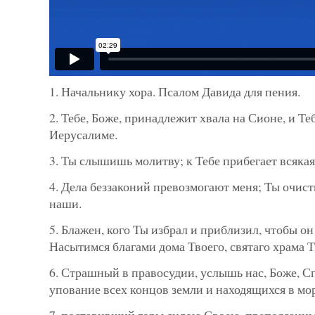
1. Начальнику хора. Псалом Давида для пения.
2. Тебе, Боже, принадлежит хвала на Сионе, и Теб
Иерусалиме.
3. Ты слышишь молитву; к Тебе прибегает всякая
4. Дела беззаконий превозмогают меня; Ты очис
наши.
5. Блажен, кого Ты избрал и приблизил, чтобы он
Насытимся благами дома Твоего, святаго храма Т
6. Страшный в правосудии, услышь нас, Боже, С
упование всех концов земли и находящихся в мор
7. поставивший горы силою Своею, препоясанн