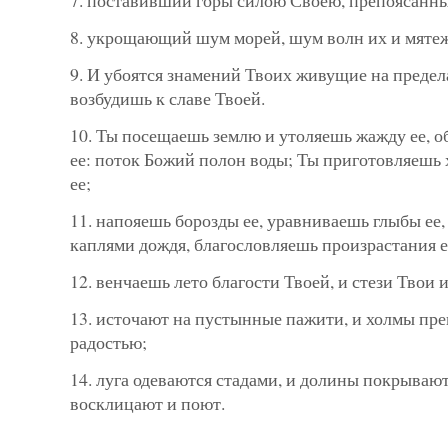
8. укрощающий шум морей, шум волн их и мятеж
9. И убоятся знамений Твоих живущие на предела
возбудишь к славе Твоей.
10. Ты посещаешь землю и утоляешь жажду ее, 
ее: поток Божий полон воды; Ты приготовляешь х
ее;
11. напояешь борозды ее, уравниваешь глыбы ее,
каплями дождя, благословляешь произрастания е
12. венчаешь лето благости Твоей, и стези Твои 
13. источают на пустынные пажити, и холмы пр
радостью;
14. луга одеваются стадами, и долины покрывают
восклицают и поют.