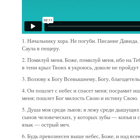
1. Начальнику хора. Не погуби. Писание Давида, 
Саула в пещеру.
2. Помилуй меня, Боже, помилуй меня, ибо на Те
в тени крыл Твоих я укроюсь, доколе не пройдут
3. Воззову к Богу Всевышнему, Богу, благодете
4. Он пошлет с небес и спасет меня; посрамит и
меня; пошлет Бог милость Свою и истину Свою.
5. Душа моя среди львов; я лежу среди дышущих
сынов человеческих, у которых зубы — копья и с
язык — острый меч.
6. Будь превознесен выше небес, Боже, и над все