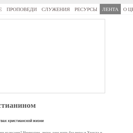
Е
ПРОПОВЕДИ
СЛУЖЕНИЯ
РЕСУРСЫ
ЛЕНТА
О Ц
стианином
вах христианской жизни
ыми колесами? Немногим легче, чем жить без веры в Христа и