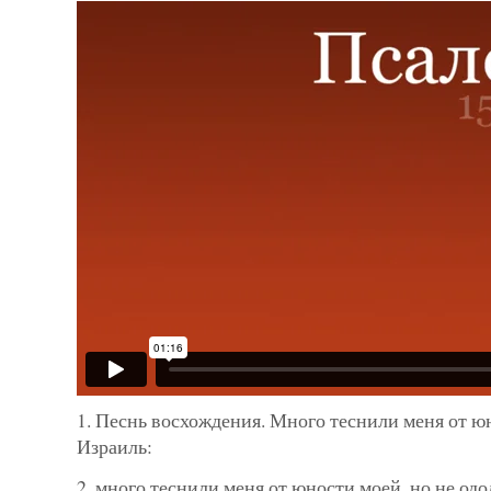
1. Песнь восхождения. Много теснили меня от юн
Израиль:
2. много теснили меня от юности моей, но не одо