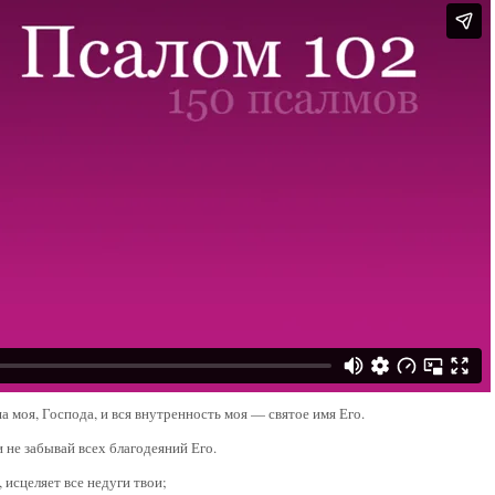
а моя, Господа, и вся внутренность моя — святое имя Его.
и не забывай всех благодеяний Его.
, исцеляет все недуги твои;