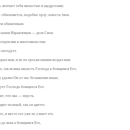
ю, венчает тебя милостью и щедротами;
: обновляется, подобно орлу, юность твоя.
сем обиженным.
 сынам Израилевым — дела Свои.
отерпелив и многомилостив:
к негодует.
орил нам, и не по грехам нашим воздал нам:
ю, так велика милость Господа к боящимся Его;
ак удалил Он от нас беззакония наши;
лует Господь боящихся Его.
нит, что мы — персть.
цвет полевой, так он цветет.
го, и место его уже не узнает его.
 до века к боящимся Его,