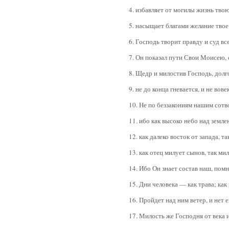
4. избавляет от могилы жизнь тво
5. насыщает благами желание твое
6. Господь творит правду и суд в
7. Он показал пути Свои Моисею,
8. Щедр и милостив Господь, долг
9. не до конца гневается, и не вове
10. Не по беззакониям нашим сотв
11. ибо как высоко небо над земле
12. как далеко восток от запада, т
13. как отец милует сынов, так ми
14. Ибо Он знает состав наш, пом
15. Дни человека — как трава; как 
16. Пройдет над ним ветер, и нет е
17. Милость же Господня от века и