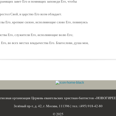
 хранящих завет Его и помнящих заповеди Его, чтобы
рестол Свой, и царство Его всем обладает.
гелы Его, крепкие силою, исполняющие слово Его, повинуясь
инства Его, служители Его, исполняющие волю Его;
а Его, во всех местах владычества Его. Благослови, душа моя,
игиозная организация Церковь евангельских христиан-баптистов «НОВОГИРЕ
Зелёный пр-т, д. 42, г. Москва, 111396 | тел.: (495) 918-42-80
© 2025