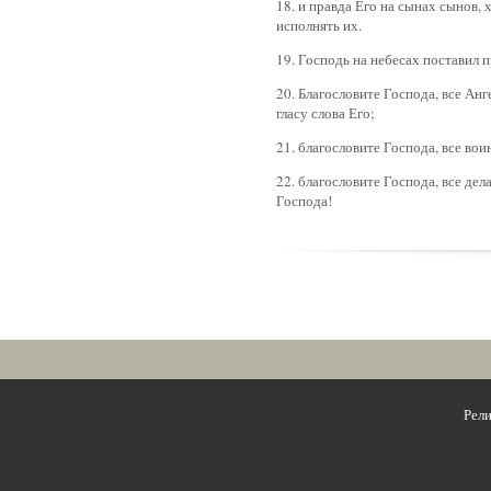
18. и правда Его на сынах сынов,
исполнять их.
19. Господь на небесах поставил п
20. Благословите Господа, все Ан
гласу слова Его;
21. благословите Господа, все во
22. благословите Господа, все дел
Господа!
Рел