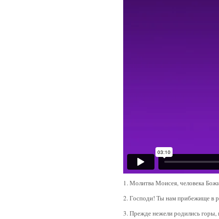
1. Молитва Моисея, человека Божи
2. Господи! Ты нам прибежище в р
3. Прежде нежели родились горы, 