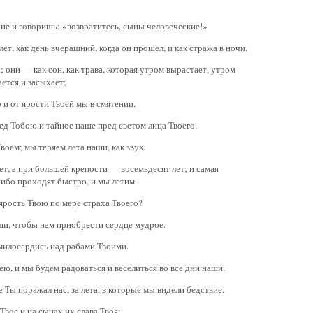
ние и говоришь: «возвратитесь, сыны человеческие!»
ет, как день вчерашний, когда он прошел, и как стража в ночи.
 они — как сон, как трава, которая утром вырастает, утром
ается и засыхает;
о и от ярости Твоей мы в смятении.
ед Тобою и тайное наше пред светом лица Твоего.
воем; мы теряем лета наши, как звук.
ет, а при большей крепости — восемьдесят лет; и самая
 ибо проходят быстро, и мы летим.
и ярость Твою по мере страха Твоего?
аши, чтобы нам приобрести сердце мудрое.
Умилосердись над рабами Твоими.
ею, и мы будем радоваться и веселиться во все дни наши.
е Ты поражал нас, за лета, в которые мы видели бедствие.
 Твое и на сынах их слава Твоя;