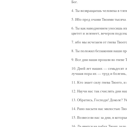
Бог.
4. Ты возвращаешь человека в тле
5. Ибо пред очами Твоими тысяча л
6. Ты как наводнением уносишь их;
цветет и зеленеет, вечером подсек
7. ибо мы исчезаем от гнева Твоег
8. Ты положил беззакония наши пр
9. Все дни наши прошли во гневе Т
10. Дней лет наших — семьдесят л
лучшая пора их — труд и болезнь,
11. Кто знает силу гнева Твоего, 
12. Научи нас так счислять дни н
13. Обратись, Господи! Доколе? 
14. Рано насыти нас милостью Тво
15. Возвесели нас за дни, в которы
16. Да явится на рабах Твоих дело