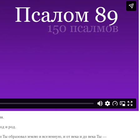
я.
од и род.
и Ты образовал землю и вселенную, и от века и до века Ты —