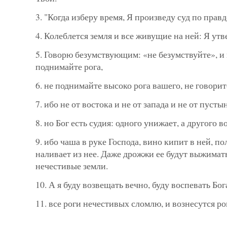
3. "Когда изберу время, Я произведу суд по правд
4. Колеблется земля и все живущие на ней: Я утв
5. Говорю безумствующим: «не безумствуйте», и
поднимайте рога,
6. не поднимайте высоко рога вашего, не говори
7. ибо не от востока и не от запада и не от пуст
8. но Бог есть судия: одного унижает, а другого в
9. ибо чаша в руке Господа, вино кипит в ней, п
наливает из нее. Даже дрожжи ее будут выжимать
нечестивые земли.
10. А я буду возвещать вечно, буду воспевать Бог
11. все роги нечестивых сломлю, и вознесутся р