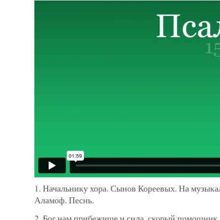
1. Начальнику хора. Сынов Кореевых. На музык
Аламоф. Песнь.
2. Бог нам прибежище и сила, скорый помощник 