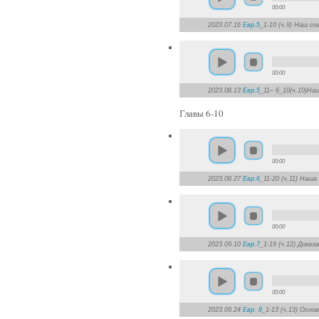
00:00
2023.07.16
Евр.5
_1-10 (ч.9) Наш с
00:00
2023.08.13
Евр.5
_11– 6_10(ч.10)На
Главы 6-10
00:00
2023.08.27
Евр.6
_11-20 (ч.11) Наш
00:00
2023.09.10
Евр.7
_1-19 (ч.12) Дока
00:00
2023.09.24
Евр. 8
_1-13 (ч.13) Осно