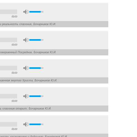
00:00
з и реальность спасения, Бочарников Ю.И.
00:00
 совершенный Посредник, Бочарников Ю.И.
00:00
ершенная жертва Христа, Бочарников Ю.И.
00:00
ть спасения открыт, Бочарников Ю.И.
00:00
асность настоящего и будущего, Бочарников Ю.И.