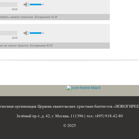
00:00
агодать нашего спасения, Бочарников Ю.И.
00:00
изнь во свете Христа, Бочарников Ю.И.
игиозная организация Церковь евангельских христиан-баптистов «НОВОГИРЕ
Зелёный пр-т, д. 42, г. Москва, 111396 | тел.: (495) 918-42-80
© 2025