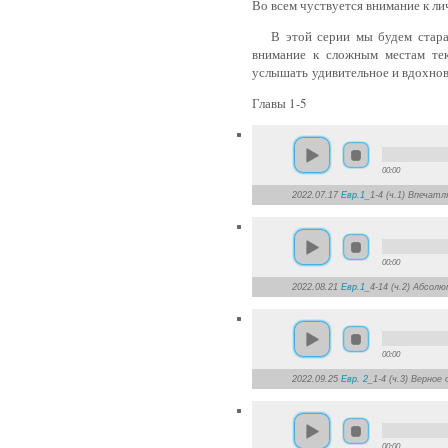
Во всем чуствуется внимание к л
В этой серии мы будем старать
внимание к сложным местам тек
услышать удивительное и вдохно
Главы 1-5
00:00
2022.07.17
Евр.1
_1-4 (ч.1) Впечат
00:00
2022.08.21
Евр.1
_4-14 (ч.2) Абсол
00:00
2022.09.25
Евр. 2
_1-4 (ч.3) Верно
00:00