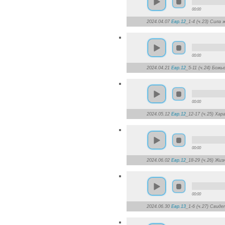
00:00
2024.04.07
Евр.12
_1-4 (ч.23) Сила 
00:00
2024.04.21
Евр.12
_5-11 (ч.24) Бож
00:00
2024.05.12
Евр.12
_12-17 (ч.25) Ха
00:00
2024.06.02
Евр.12
_18-29 (ч.26) Жи
00:00
2024.06.30
Евр.13
_1-6 (ч.27) Свид