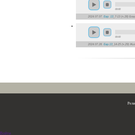
00:00
2024.07.07.
Евр. 13
_7-13 (ч.28) Бл
00:00
2024.07.28.
Евр.13
_14-25 (ч.29) Ж
Рел
Войти