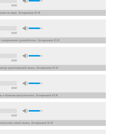
00:00
жизни по вере, Бочарников Ю.И.
00:00
ье совершенное руководство, Бочарников Ю.И.
00:00
рактер христианской жизни, Бочарников Ю.И.
00:00
знь в Божьем присутствии, Бочарников Ю.И.
00:00
етельство новой жизни, Бочарников Ю.И.