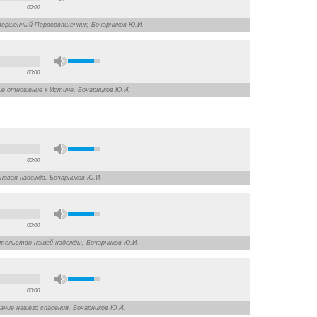
00:00
овершенный Первосвященник, Бочарников Ю.И.
00:00
ше отношение к Истине, Бочарников Ю.И.
00:00
а новая надежда, Бочарников Ю.И.
00:00
зательство нашей надежды, Бочарников Ю.И.
00:00
вание нашего спасения, Бочарников Ю.И.