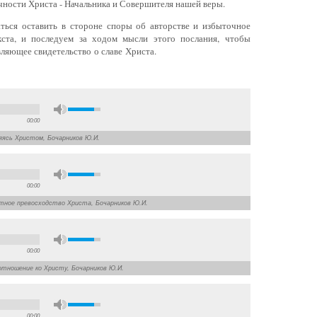
ичности Христа - Начальника и Совершителя нашей веры.
ся оставить в стороне споры об авторстве и избыточное
ста, и последуем за ходом мысли этого послания, чтобы
вляющее свидетельство о славе Христа.
00:00
ляясь Христом, Бочарников Ю.И.
00:00
ютное превосходство Христа, Бочарников Ю.И.
00:00
е отношение ко Христу, Бочарников Ю.И.
00:00