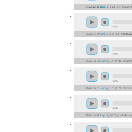
2022.12.11
Евр. 2
_5-18 (ч.4) Наше 
00:00
2023.01.29
Евр. 3
_1-6 (ч.5) Главе
00:00
2023.04.02
Евр.3
_7-19 (ч.6) Велик
00:00
2023.05.21
Евр.4
_1-13 (ч.7) Наш с
00:00
2023.06.11
Евр. 4
_14-16 (ч.8) Исти