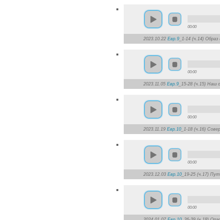
00:00
2023.10.22
Евр.9
_1-14 (ч.14) Обра
00:00
2023.11.05
Евр.9
_15-28 (ч.15) Наш
00:00
2023.11.19
Евр.10
_1-18 (ч.16) Сов
00:00
2023.12.03
Евр.10
_19-25 (ч.17) Пу
00:00
2024.01.07
Евр.10
_26-39 (ч.18) Оп