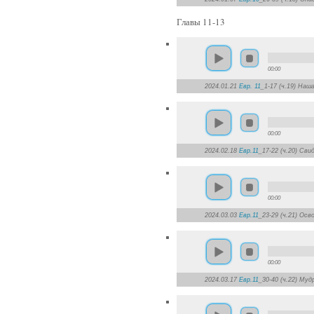
Главы 11-13
00:00
2024.01.21
Евр. 11
_1-17 (ч.19) Наш
00:00
2024.02.18
Евр.11
_17-22 (ч.20) Св
00:00
2024.03.03
Евр.11
_23-29 (ч.21) Ос
00:00
2024.03.17
Евр.11
_30-40 (ч.22) Му